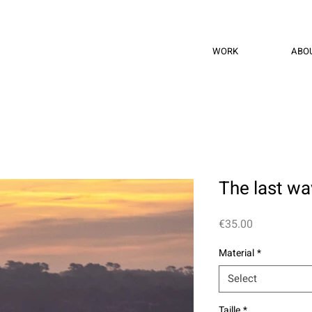
WORK
ABO
The last wa
Price
€35.00
Material
*
Select
Taille
*